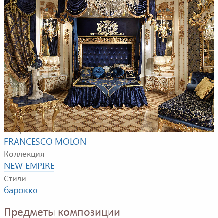
Пример композиции для спальной комнаты. В композицию входят:
двуспальная кровать, прикроватные тумбочки, подставка, кушетка
Фабрика
FRANCESCO MOLON
Коллекция
NEW EMPIRE
Стили
барокко
Предметы композиции