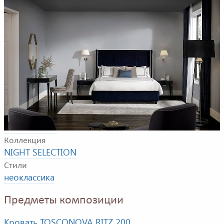
Пример композиции для спальни в неоклассическом
стиле. Сюда входят: кровать, прикроватные тумбочки,
стол, стул. Остальные предметы доступны по запросу.
Фабрика
TOSCONOVA
Коллекция
NIGHT SELECTION
Стили
неоклассика
Предметы композиции
Кровать TOSCONOVA RITZ 200