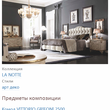
Пример композиции для спальной комнаты. В
композицию входят: кровать, прикроватная тумбочка и
комод.
Фабрика
VITTORIO GRIFONI
Коллекция
LA NOTTE
Стили
арт деко
Предметы композиции
Комод VITTORIO GRIFONI 2500