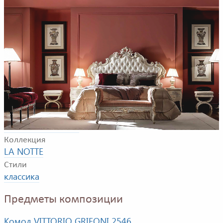
Пример композиции для спальной комнаты. В
композицию входят: кровать, прикроватная тумбочка,
туалетный столик, зеркало и комод.
Фабрика
VITTORIO GRIFONI
Коллекция
LA NOTTE
Стили
классика
Предметы композиции
Комод VITTORIO GRIFONI 2546