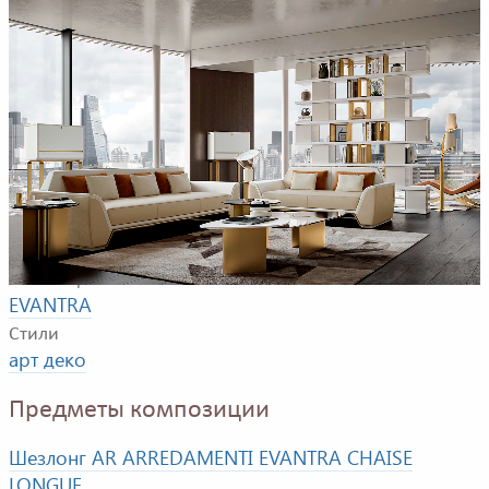
Пример композиции для гостиной. Сюда входят:
диваны, столики, книжный шкаф, бары и шезлонг.
Фабрика
AR ARREDAMENTI
Коллекция
EVANTRA
Стили
арт деко
Предметы композиции
Шезлонг AR ARREDAMENTI EVANTRA CHAISE
LONGUE