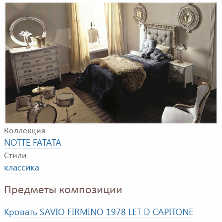
Композиция для детской комнаты. В композицию
входят: кровать, комод, тумбочка, стул, зеркало.
Фабрика
SAVIO FIRMINO
Коллекция
NOTTE FATATA
Стили
классика
Предметы композиции
Кровать SAVIO FIRMINO 1978 LET D CAPITONE