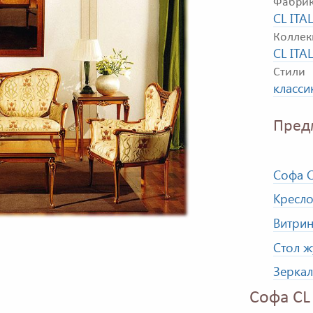
Фабри
CL ITA
Коллек
CL ITA
Стили
класси
Пред
Софа C
Кресло
Витрин
Стол ж
Зеркал
Софа CL 