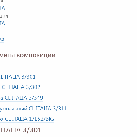
ка
LIA
ция
LIA
ка
меты композиции
L ITALIA 3/301
 CL ITALIA 3/302
а CL ITALIA 3/349
урнальный CL ITALIA 3/311
о CL ITALIA 1/152/BIG
ITALIA 3/301