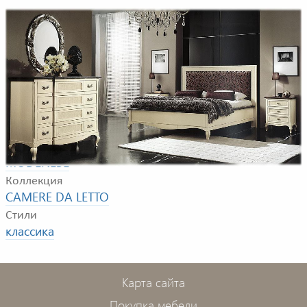
Композиция для спальной комнаты. В композицию
входят: кровать, тумбочка, комод, зеркало
Фабрика
MODENESE
Коллекция
CAMERE DA LETTO
Стили
классика
Карта сайта
Покупка мебели