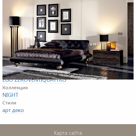
Пример композиции для спальной комнаты. В
композицию входят: двуспальная кровать, комод,
настольная и напольная лампы
Фабрика
EGO ZEROVENTIQUATTRO
Коллекция
NIGHT
Стили
арт деко
Карта сайта