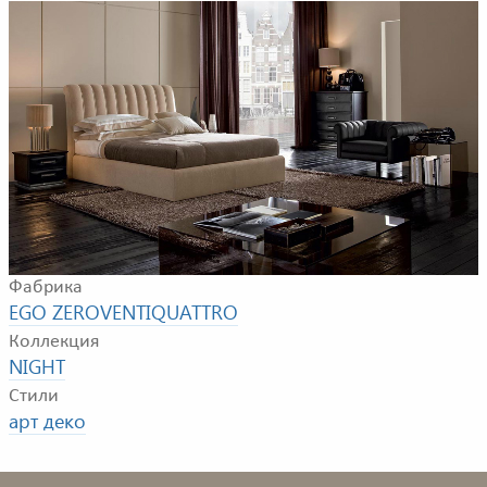
Пример композиции для спальной комнаты. В
композицию входят: двуспальная кровать,
прикроватная тумбочка, комод, кресло, подставка,
настольные лампы, журнальный стол
Фабрика
EGO ZEROVENTIQUATTRO
Коллекция
NIGHT
Стили
арт деко