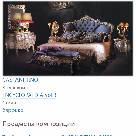
Композиция для спальной комнаты. В композицию
входят: двуспальная кровать, тумбочка, комод с
зеркалом, банкетка, шкаф.
Фабрика
CASPANI TINO
Коллекция
ENCYCLOPAEDIA vol.3
Стили
барокко
Предметы композиции