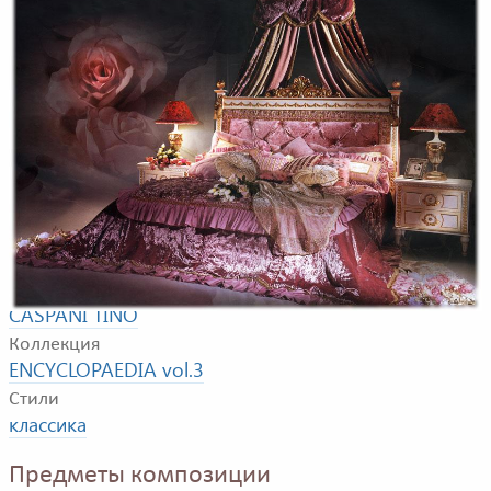
Композиция для спальной комнаты. В композицию
входят: двуспальная кровать, тумбочка, комод,
туалетный столик с зеркалом, стул, кушетка, тумба под
TV, шкаф.
Фабрика
CASPANI TINO
Коллекция
ENCYCLOPAEDIA vol.3
Стили
классика
Предметы композиции