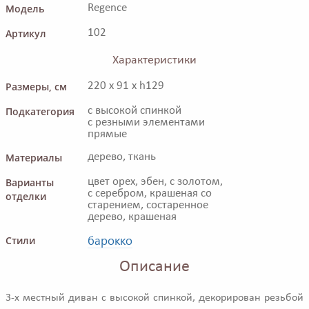
Модель
Regence
Артикул
102
Характеристики
Размеры, см
220 x 91 x h129
Подкатегория
с высокой спинкой
с резными элементами
прямые
Материалы
дерево, ткань
Варианты
цвет орех, эбен, с золотом,
с серебром, крашеная со
отделки
старением, состаренное
дерево, крашеная
барокко
Стили
Описание
3-х местный диван с высокой спинкой, декорирован резьбой