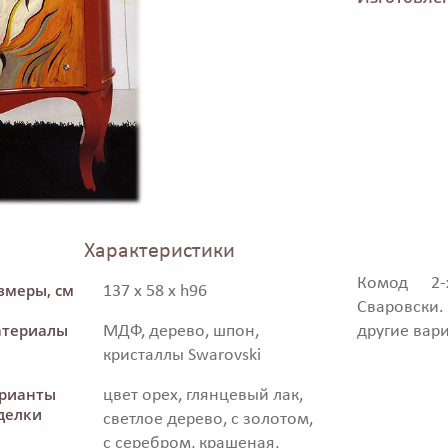
Характеристики
Комод 2-
змеры, см
137 x 58 x h96
Сваровски.
териалы
МДФ, дерево, шпон,
другие вар
кристаллы Swarovski
рианты
цвет орех, глянцевый лак,
делки
светлое дерево, с золотом,
с серебром, крашеная,