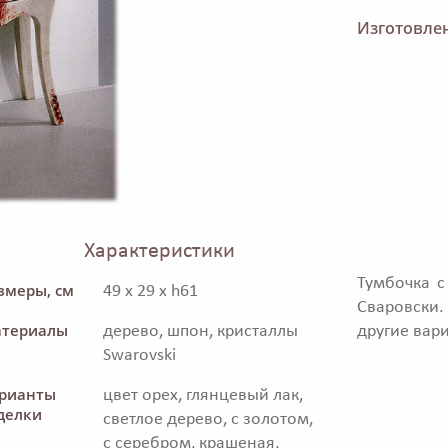
Изготовлен
Характеристики
Тумбочка с
змеры, см
49 x 29 x h61
Сваровски.
териалы
дерево, шпон, кристаллы
другие вар
Swarovski
рианты
цвет орех, глянцевый лак,
делки
светлое дерево, с золотом,
с серебром, крашеная,