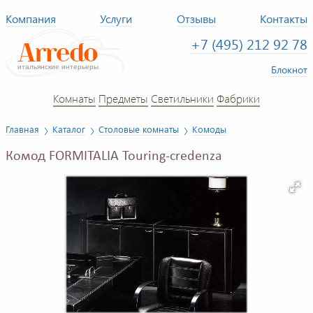
Компания
Услуги
Отзывы
Контакты
+7 (495) 212 92 78
Блокнот
Комнаты
Предметы
Светильники
Фабрики
Главная
Каталог
Столовые комнаты
Комоды
Комод FORMITALIA Touring-credenza