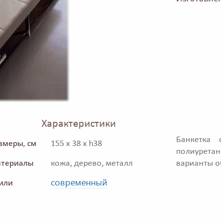
Характеристики
Банкетка 
змеры, см
155 x 38 x h38
полиурета
териалы
кожа, дерево, металл
варианты о
современный
или