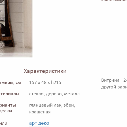
Характеристики
Витрина 2
змеры, см
157 x 48 x h215
другой вар
териалы
стекло, дерево, металл
рианты
глянцевый лак, эбен,
делки
крашеная
арт деко
или