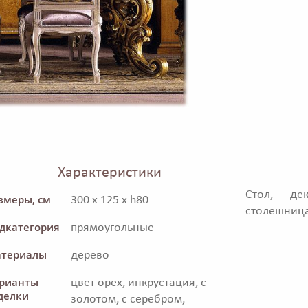
Характеристики
Стол, де
змеры, см
300 x 125 x h80
столешница
дкатегория
прямоугольные
териалы
дерево
рианты
цвет орех, инкрустация, с
делки
золотом, с серебром,