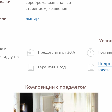
делки
серебром, крашеная со
старением, крашеная
ампир
или
Услов
нам.
Предоплата от 30%
Постав
скидку на
Подро
Гарантия 1 год
заказа
Композиции с предметом