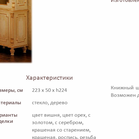
Характеристики
Книжный шк
змеры, см
223 x 50 x h224
Возможен д
териалы
стекло, дерево
рианты
цвет вишня, цвет орех, с
делки
золотом, с серебром,
крашеная со старением,
крашеная, роспись, резьба