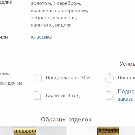
делки
золотом, с серебром,
крашеная со старением,
зебрано, крашеная,
капитоне, радика
классика
или
Услов
нам.
Предоплата от 30%
Постав
скидку на
Подро
Гарантия 1 год
заказа
Образцы отделок