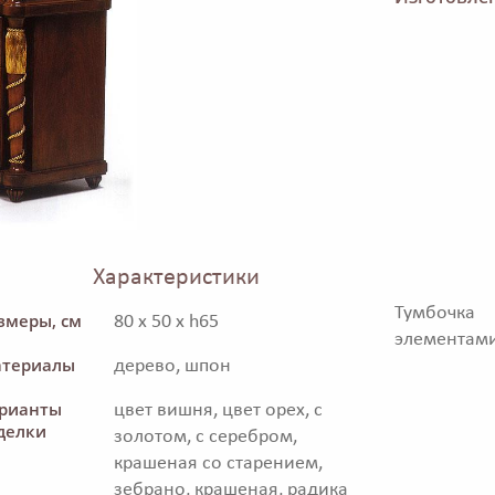
Характеристики
Тумбочка
змеры, см
80 x 50 x h65
элементами
териалы
дерево, шпон
рианты
цвет вишня, цвет орех, с
делки
золотом, с серебром,
крашеная со старением,
зебрано, крашеная, радика