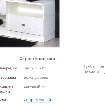
Характеристики
Тумба под
змеры, см
240 x 35 x h55
Возможны д
териалы
кожа, дерево
рианты
матовый лак
делки
современный
или