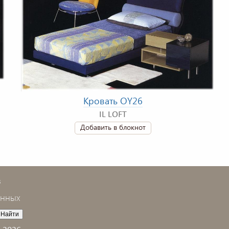
Кровать OY26
IL LOFT
Добавить в блокнот
в
анных