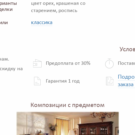
рианты
цвет орех, крашеная со
делки
старением, роспись
классика
или
Услов
нам.
Предоплата от 30%
Постав
скидку на
Подро
Гарантия 1 год
заказа
Композиции с предметом