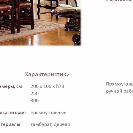
Характеристики
Прямоугол
змеры, см
206 x 106 x h78
ручной раб
250
300
дкатегория
прямоугольные
териалы
тамбурат, дерево