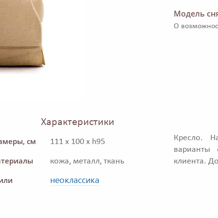
Модель сня
О возможнос
Характеристики
Кресло. Н
змеры, см
111 x 100 x h95
варианты 
териалы
кожа, металл, ткань
клиента. Д
неоклассика
или