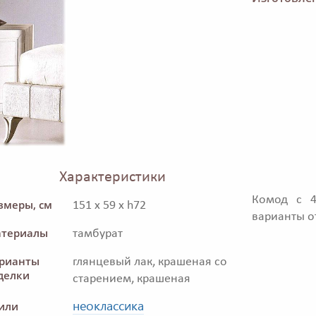
Характеристики
Комод с 4
змеры, см
151 x 59 x h72
варианты о
териалы
тамбурат
рианты
глянцевый лак, крашеная со
делки
старением, крашеная
неоклассика
или