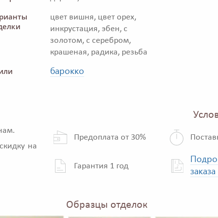
рианты
цвет вишня, цвет орех,
делки
инкрустация, эбен, с
золотом, с серебром,
крашеная, радика, резьба
барокко
или
Услов
нам.
Предоплата от 30%
Постав
скидку на
Подро
Гарантия 1 год
заказа
Образцы отделок