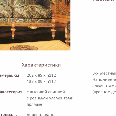
Характеристики
3-х местны
змеры, см
202 x 89 x h112
Наполнен
137 x 89 x h112
элементами
дкатегория
с высокой спинкой
(красное де
с резными элементами
прямые
териалы
дерево, ткань