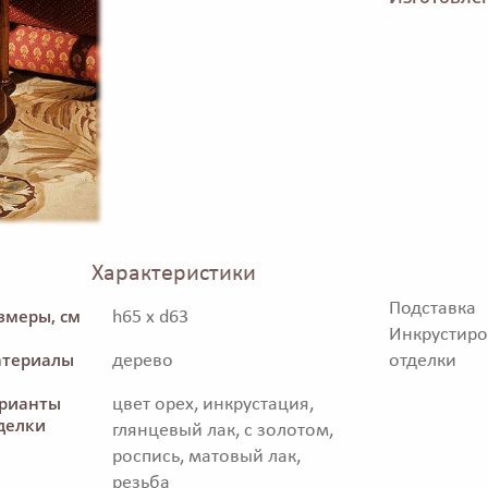
Характеристики
Подставк
змеры, см
h65 x d63
Инкрустиро
териалы
дерево
отделки
рианты
цвет орех, инкрустация,
делки
глянцевый лак, с золотом,
роспись, матовый лак,
резьба