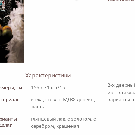
Характеристики
2-х дверны
змеры, см
156 x 31 x h215
из стекл
териалы
кожа, стекло, МДФ, дерево,
варианты о
ткань
рианты
глянцевый лак, с золотом, с
делки
серебром, крашеная