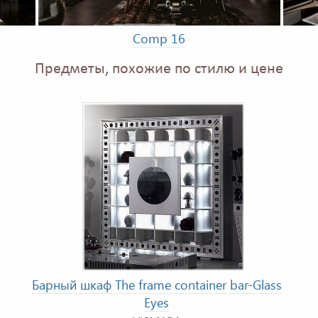
Comp 16
Предметы, похожие по стилю и цене
Барный шкаф The frame container bar-Glass
Eyes