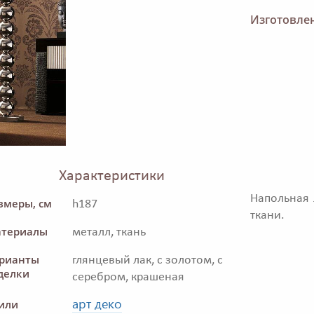
Изготовлен
Характеристики
Напольная 
змеры, см
h187
ткани.
териалы
металл, ткань
рианты
глянцевый лак, с золотом, с
делки
серебром, крашеная
арт деко
или