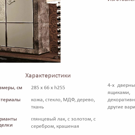
Характеристики
4-х дверн
змеры, см
285 x 66 x h255
ящиками,
териалы
кожа, стекло, МДФ, дерево,
декоратив
ткань
другие вар
рианты
глянцевый лак, с золотом, с
делки
серебром, крашеная