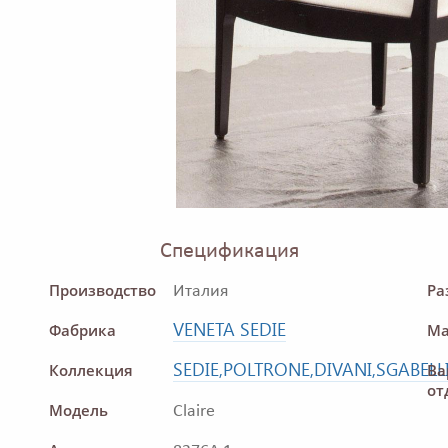
Спецификация
Производство
Ра
Италия
VENETA SEDIE
Фабрика
Ма
SEDIE,POLTRONE,DIVANI,SGABELL
Коллекция
Ва
от
Модель
Claire