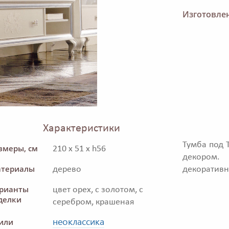
Изготовлен
Характеристики
Тумба под 
змеры, см
210 x 51 x h56
декором.
териалы
дерево
декоративн
рианты
цвет орех, с золотом, с
делки
серебром, крашеная
неоклассика
или