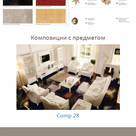
Композиции с предметом
Comp 28
в