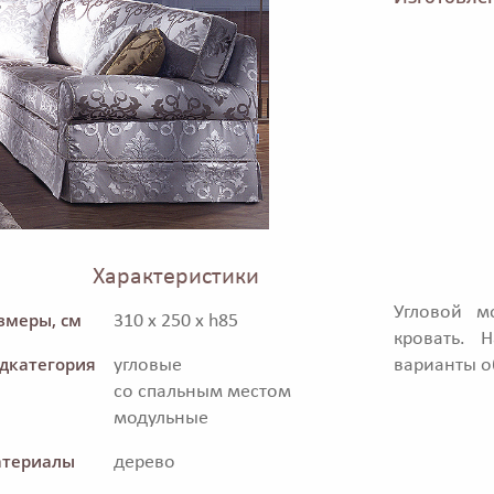
Характеристики
Угловой м
змеры, см
310 x 250 x h85
кровать. 
дкатегория
угловые
варианты о
со спальным местом
модульные
териалы
дерево