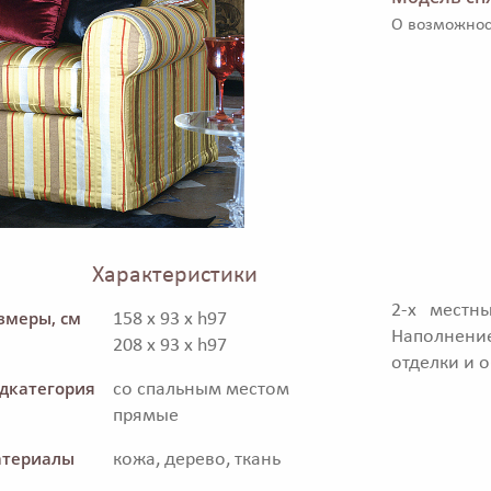
О возможнос
Характеристики
2-х местн
змеры, см
158 x 93 x h97
Наполнени
208 x 93 x h97
отделки и 
дкатегория
со спальным местом
прямые
териалы
кожа, дерево, ткань