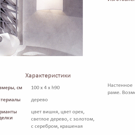
Характеристики
Настенное
змеры, см
100 x 4 x h90
раме. Возм
териалы
дерево
рианты
цвет вишня, цвет орех,
делки
светлое дерево, с золотом,
с серебром, крашеная