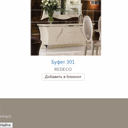
Буфет 301
REDECO
Добавить в блокнот
в
анных