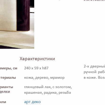
Характеристики
2-х дверны
змеры, см
240 x 59 x h87
ручной раб
териалы
кожа, дерево, мрамор
в коже. Во
рианты
глянцевый лак, с золотом,
делки
крашеная, радика, резьба
арт деко
или