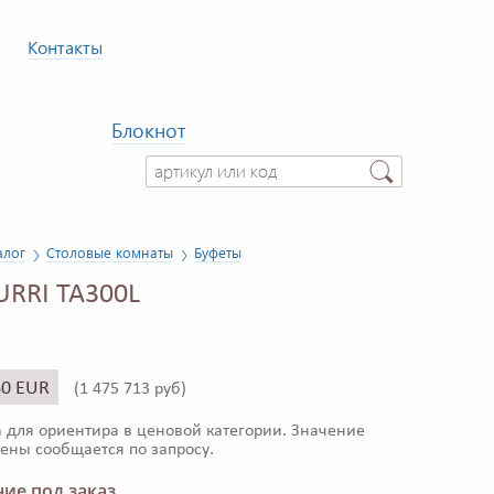
Контакты
Блокнот
алог
Столовые комнаты
Буфеты
URRI TA300L
60 EUR
(
1 475 713 руб)
 для ориентира в ценовой категории. Значение
ены сообщается по запросу.
ие под заказ