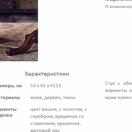
О возможнос
Характеристики
Стул с об
змеры, см
53 x 65 x h113
варианты о
териалы
кожа, дерево, ткань
коже клиен
рианты
цвет вишня, с золотом, с
делки
серебром, крашеная со
старением, крашеная,
матовый лак