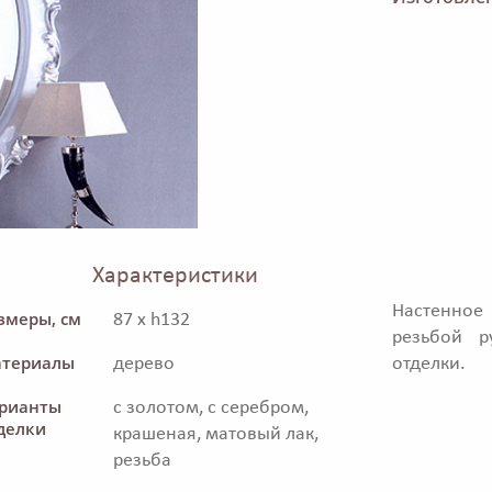
Характеристики
Настенное
змеры, см
87 x h132
резьбой р
териалы
дерево
отделки.
рианты
с золотом, с серебром,
делки
крашеная, матовый лак,
резьба