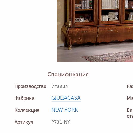
Спецификация
Производство
Ра
Италия
GIULIACASA
Фабрика
Ма
NEW YORK
Коллекция
Ва
от
Артикул
P731-NY