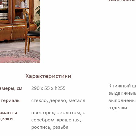
Характеристики
Книжный шк
змеры, см
290 x 55 x h255
выдвижны
териалы
стекло, дерево, металл
выполнен
отделки.
рианты
цвет орех, с золотом, с
делки
серебром, крашеная,
роспись, резьба