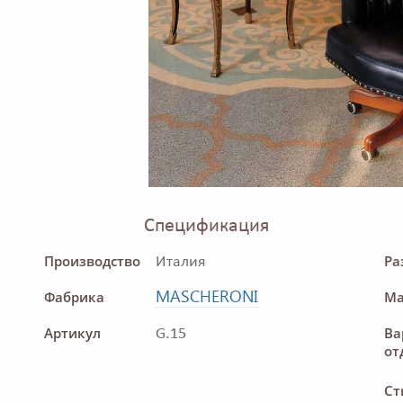
Спецификация
Производство
Ра
Италия
MASCHERONI
Фабрика
Ма
Артикул
Ва
G.15
от
Ст