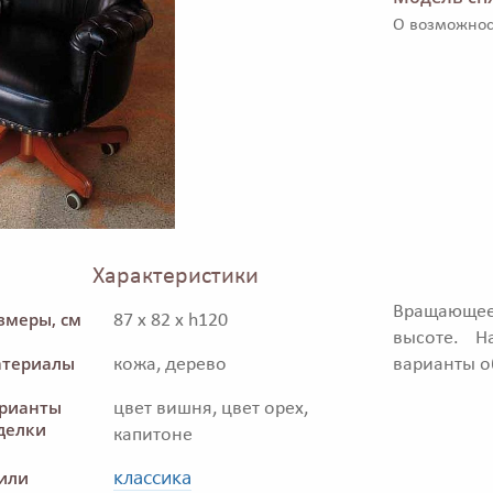
О возможнос
Характеристики
Вращающее
змеры, см
87 x 82 x h120
высоте. Н
териалы
кожа, дерево
варианты о
рианты
цвет вишня, цвет орех,
делки
капитоне
классика
или