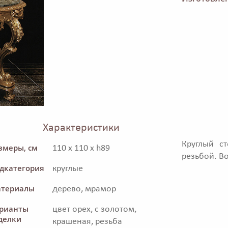
Характеристики
Круглый с
змеры, см
110 x 110 x h89
резьбой. В
дкатегория
круглые
териалы
дерево, мрамор
рианты
цвет орех, с золотом,
делки
крашеная, резьба