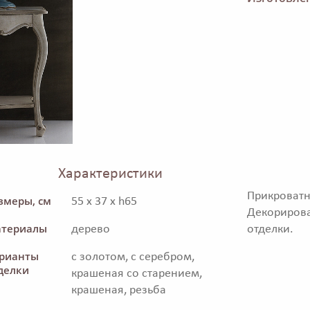
Характеристики
Прикроватн
змеры, см
55 x 37 x h65
Декориро
териалы
дерево
отделки.
рианты
с золотом, с серебром,
делки
крашеная со старением,
крашеная, резьба