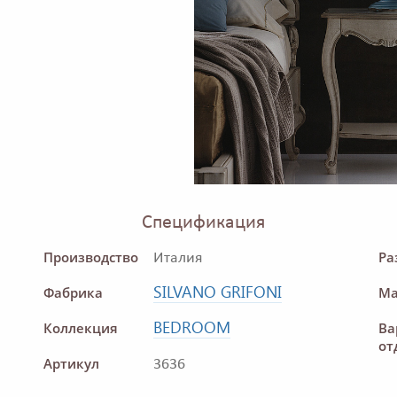
Спецификация
Производство
Ра
Италия
SILVANO GRIFONI
Фабрика
Ма
BEDROOM
Коллекция
Ва
от
Артикул
3636