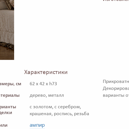
Характеристики
Прикрова
змеры, см
62 x 42 x h73
Декориров
териалы
дерево, металл
варианты о
рианты
с золотом, с серебром,
делки
крашеная, роспись, резьба
ампир
или