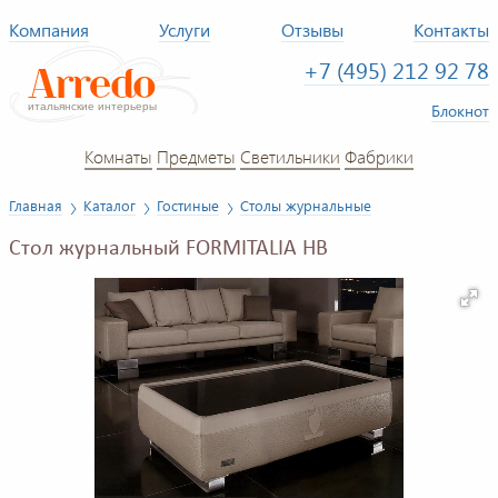
Компания
Услуги
Отзывы
Контакты
+7 (495) 212 92 78
Блокнот
Комнаты
Предметы
Светильники
Фабрики
Главная
Каталог
Гостиные
Столы журнальные
Стол журнальный FORMITALIA HB