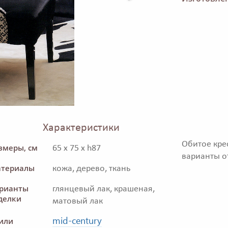
Характеристики
Обитое кре
змеры, см
65 x 75 x h87
варианты от
териалы
кожа, дерево, ткань
рианты
глянцевый лак, крашеная,
делки
матовый лак
mid-century
или