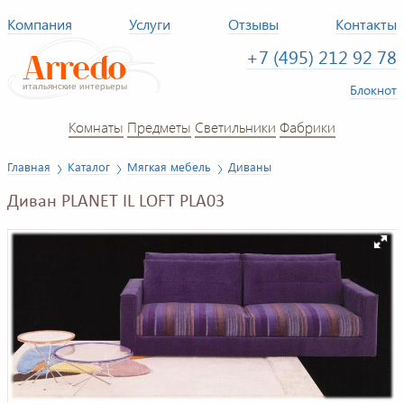
Компания
Услуги
Отзывы
Контакты
+7 (495) 212 92 78
Блокнот
Комнаты
Предметы
Светильники
Фабрики
Главная
Каталог
Мягкая мебель
Диваны
Диван PLANET IL LOFT PLA03