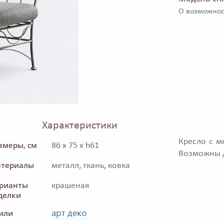
О возможнос
Характеристики
Кресло с м
змеры, см
86 x 75 x h61
Возможны д
териалы
металл, ткань, ковка
рианты
крашеная
делки
арт деко
или